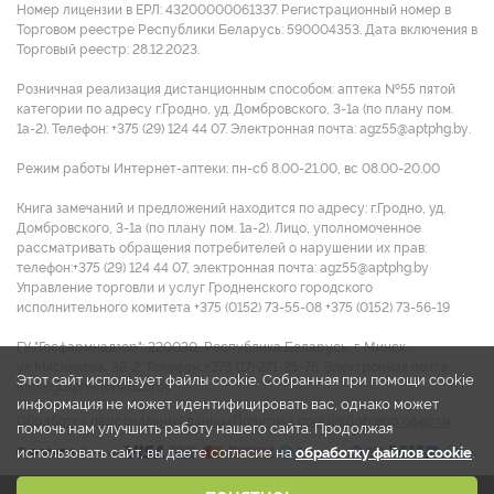
Номер лицензии в ЕРЛ: 43200000061337. Регистрационный номер в
Торговом реестре Республики Беларусь: 590004353. Дата включения в
Торговый реестр: 28.12.2023.
Розничная реализация дистанционным способом: аптека №55 пятой
категории по адресу г.Гродно, уд. Домбровского, 3-1а (по плану пом.
1а-2). Телефон: +375 (29) 124 44 07. Электронная почта: agz55@aptphg.by.
Режим работы Интернет-аптеки: пн-сб 8.00-21.00, вс 08.00-20.00
Книга замечаний и предложений находится по адресу: г.Гродно, уд.
Домбровского, 3-1а (по плану пом. 1а-2). Лицо, уполномоченное
рассматривать обращения потребителей о нарушении их прав:
телефон:+375 (29) 124 44 07, электронная почта: agz55@aptphg.by
Управление торговли и услуг Гродненского городского
исполнительного комитета +375 (0152) 73-55-08 +375 (0152) 73-56-19
ГУ "Госфармнадзор": 220030, Республика Беларусь, г. Минск,
ул.Мясникова, 32-2. Телефон: +375 (17) 271-25-75. Электронная почта:
Этот сайт использует файлы cookie. Собранная при помощи cookie
info@gospharmnadzor.by
информация не может идентифицировать вас, однако может
Обработка персональных данных
Политика cookies
Договор оферты
помочь нам улучшить работу нашего сайта. Продолжая
использовать сайт, вы даете согласие на
обработку файлов cookie
.