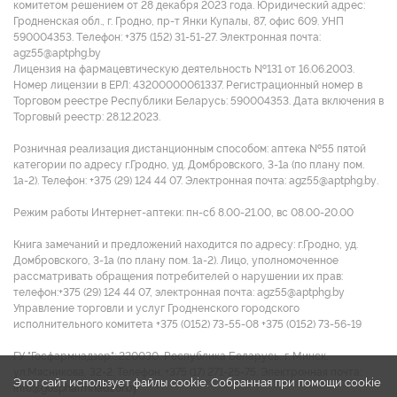
комитетом решением от 28 декабря 2023 года. Юридический адрес:
Гродненская обл., г. Гродно, пр-т Янки Купалы, 87, офис 609. УНП
590004353. Tелефон: +375 (152) 31-51-27. Электронная почта:
agz55@aptphg.by
Лицензия на фармацевтическую деятельность №131 от 16.06.2003.
Номер лицензии в ЕРЛ: 43200000061337. Регистрационный номер в
Торговом реестре Республики Беларусь: 590004353. Дата включения в
Торговый реестр: 28.12.2023.
Розничная реализация дистанционным способом: аптека №55 пятой
категории по адресу г.Гродно, уд. Домбровского, 3-1а (по плану пом.
1а-2). Телефон: +375 (29) 124 44 07. Электронная почта: agz55@aptphg.by.
Режим работы Интернет-аптеки: пн-сб 8.00-21.00, вс 08.00-20.00
Книга замечаний и предложений находится по адресу: г.Гродно, уд.
Домбровского, 3-1а (по плану пом. 1а-2). Лицо, уполномоченное
рассматривать обращения потребителей о нарушении их прав:
телефон:+375 (29) 124 44 07, электронная почта: agz55@aptphg.by
Управление торговли и услуг Гродненского городского
исполнительного комитета +375 (0152) 73-55-08 +375 (0152) 73-56-19
ГУ "Госфармнадзор": 220030, Республика Беларусь, г. Минск,
ул.Мясникова, 32-2. Телефон: +375 (17) 271-25-75. Электронная почта:
Этот сайт использует файлы cookie. Собранная при помощи cookie
info@gospharmnadzor.by