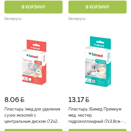
№10)
В КОРЗИНУ
В КОРЗИНУ
Беларусь
Беларусь
8.06
13.17
Пластырь (мед.для удаления
Пластырь (Бимед Премиум
сухих мозолей с
мед. нестер.
центральным диском (7,2х2
гидроколлоидный (7х3,8см - 6
см) №10)
шт) №6)