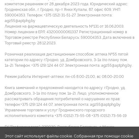
комитетом решением от 28 декабря 2023 года. Юридический адрес:
Гродненская обл., г. Гродно, пр-т Янки Купалы, 87, офис 609. УНП
590004353. Tелефон: +375 (152) 31-51-27. Электронная почта:
agz55@aptphg.by
Лицензия на фармацевтическую деятельность №131 от 16.06.2003.
Номер лицензии в ЕРЛ: 43200000061337. Регистрационный номер в
Торговом реестре Республики Беларусь: 590004353. Дата включения в
Торговый реестр: 28.12.2023.
Розничная реализация дистанционным способом: аптека №55 пятой
категории по адресу г.Гродно, уд. Домбровского, 3-1а (по плану пом.
1а-2). Телефон: +375 (29) 124 44 07. Электронная почта: agz55@aptphg.by.
Режим работы Интернет-аптеки: пн-сб 8.00-21.00, вс 08.00-20.00
Книга замечаний и предложений находится по адресу: г.Гродно, уд.
Домбровского, 3-1а (по плану пом. 1а-2). Лицо, уполномоченное
рассматривать обращения потребителей о нарушении их прав:
телефон:+375 (29) 124 44 07, электронная почта: agz55@aptphg.by
Управление торговли и услуг Гродненского городского
исполнительного комитета +375 (0152) 73-55-08 +375 (0152) 73-56-19
ГУ "Госфармнадзор": 220030, Республика Беларусь, г. Минск,
ул.Мясникова, 32-2. Телефон: +375 (17) 271-25-75. Электронная почта:
Этот сайт использует файлы cookie. Собранная при помощи cookie
info@gospharmnadzor.by