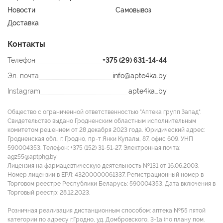
Новости
Самовывоз
Доставка
Контакты
Телефон
+375 (29) 631-14-44
Эл. почта
info@apte4ka.by
Instagram
apte4ka_by
Общество с ограниченной ответственностью "Аптека групп Запад".
Свидетельство выдано Гродненским областным исполнительным
комитетом решением от 28 декабря 2023 года. Юридический адрес:
Гродненская обл., г. Гродно, пр-т Янки Купалы, 87, офис 609. УНП
590004353. Tелефон: +375 (152) 31-51-27. Электронная почта:
agz55@aptphg.by
Лицензия на фармацевтическую деятельность №131 от 16.06.2003.
Номер лицензии в ЕРЛ: 43200000061337. Регистрационный номер в
Торговом реестре Республики Беларусь: 590004353. Дата включения в
Торговый реестр: 28.12.2023.
Розничная реализация дистанционным способом: аптека №55 пятой
категории по адресу г.Гродно, уд. Домбровского, 3-1а (по плану пом.