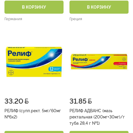
В КОРЗИНУ
В КОРЗИНУ
Германия
Греция
33.20
31.85
РЕЛИФ (супп.рект. 5мг/60мг
РЕЛИФ АДВАНС (мазь
№6х2)
ректальная (200мг+30мг)/г
туба 28,4 г №1)