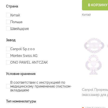
В КОРЗИНУ
Страна
Китай
Китай
Польша
Швейцария
Завод
Canpol Sp.z.o.o
Montex Swiss AG
ONO PAWEL ANTСZAK
Условие хранения
В соответствии с инструкцией по
медицинскому применению (листком-
Canpol Прорез
вкладышем)
(массажер для 
Тип номенклатуры