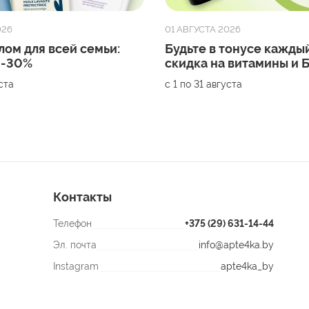
026
01 АВГУСТА 2026
лом для всей семьи:
Будьте в тонусе каждый
 -30%
скидка на витамины и
уста
с 1 по 31 августа
Контакты
Телефон
+375 (29) 631-14-44
Эл. почта
info@apte4ka.by
Instagram
apte4ka_by