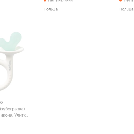
Нет в наличии
Нет в
Польша
Польша
02
(зубогрызка)
ликона, Улитка
+