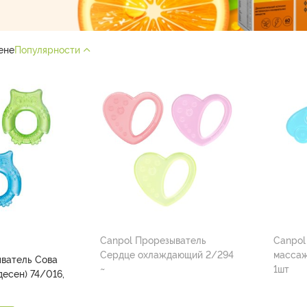
ене
Популярности
Canpol Прорезыватель
Canpol
Сердце охлаждающий 2/294
массаж
ватель Сова
~
1шт
десен) 74/016,