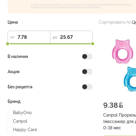
Цена
Сортировать по:
Ц
от
до
В наличии
Акция
Без рецепта
Бренд
9.38
BabyOno
Canpol Прорезы
Canpol
(массажер для 
0-18 мес
Happy Care