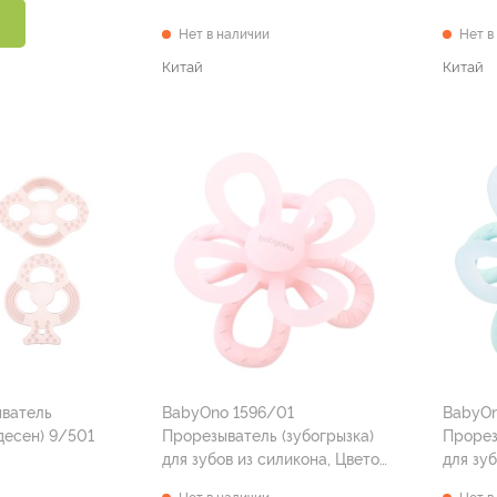
Нет в наличии
Нет в
Китай
Китай
ыватель
BabyOno 1596/01
BabyOn
десен) 9/501
Прорезыватель (зубогрызка)
Прорез
для зубов из силикона, Цветок
для зуб
(розовый) 0 мес+
(голубо