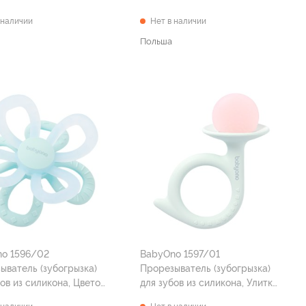
 наличии
Нет в наличии
Польша
o 1596/02
BabyOno 1597/01
ыватель (зубогрызка)
Прорезыватель (зубогрызка)
ов из силикона, Цветок
для зубов из силикона, Улитка
й) 0 мес+
(розовый) 0 мес+