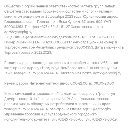
Общество с ограниченной ответственностью "Аптека групп Запад".
Свидетельство выдано Гродненским областным исполнительным
комитетом решением от 28 декабря 2023 года. Юридический адрес:
Гродненская обл., г. Гродно, пр-т Янки Купалы, 87, офис 609. УНП
590004353. Tелефон: +375 (152) 31-51-27. Электронная почта:
agz55@aptphg.by
Лицензия на фармацевтическую деятельность №131 от 16.06.2003.
Номер лицензии в ЕРЛ: 43200000061337. Регистрационный номер в
Торговом реестре Республики Беларусь: 590004353. Дата включения в
Торговый реестр: 28.12.2023.
Розничная реализация дистанционным способом: аптека №55 пятой
категории по адресу г.Гродно, уд. Домбровского, 3-1а (по плану пом.
1а-2). Телефон: +375 (29) 124 44 07. Электронная почта: agz55@aptphg.by.
Режим работы Интернет-аптеки: пн-сб 8.00-21.00, вс 08.00-20.00
Книга замечаний и предложений находится по адресу: г.Гродно, уд.
Домбровского, 3-1а (по плану пом. 1а-2). Лицо, уполномоченное
рассматривать обращения потребителей о нарушении их прав:
телефон:+375 (29) 124 44 07, электронная почта: agz55@aptphg.by
Управление торговли и услуг Гродненского городского
исполнительного комитета +375 (0152) 73-55-08 +375 (0152) 73-56-19