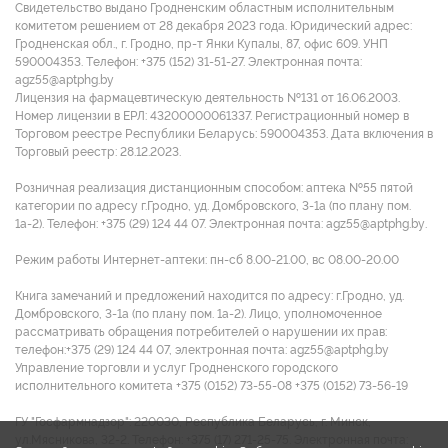
Свидетельство выдано Гродненским областным исполнительным
комитетом решением от 28 декабря 2023 года. Юридический адрес:
Гродненская обл., г. Гродно, пр-т Янки Купалы, 87, офис 609. УНП
590004353. Tелефон: +375 (152) 31-51-27. Электронная почта:
agz55@aptphg.by
Лицензия на фармацевтическую деятельность №131 от 16.06.2003.
Номер лицензии в ЕРЛ: 43200000061337. Регистрационный номер в
Торговом реестре Республики Беларусь: 590004353. Дата включения в
Торговый реестр: 28.12.2023.
Розничная реализация дистанционным способом: аптека №55 пятой
категории по адресу г.Гродно, уд. Домбровского, 3-1а (по плану пом.
1а-2). Телефон: +375 (29) 124 44 07. Электронная почта: agz55@aptphg.by.
Режим работы Интернет-аптеки: пн-сб 8.00-21.00, вс 08.00-20.00
Книга замечаний и предложений находится по адресу: г.Гродно, уд.
Домбровского, 3-1а (по плану пом. 1а-2). Лицо, уполномоченное
рассматривать обращения потребителей о нарушении их прав:
телефон:+375 (29) 124 44 07, электронная почта: agz55@aptphg.by
Управление торговли и услуг Гродненского городского
исполнительного комитета +375 (0152) 73-55-08 +375 (0152) 73-56-19
ГУ "Госфармнадзор": 220030, Республика Беларусь, г. Минск,
ул.Мясникова, 32-2. Телефон: +375 (17) 271-25-75. Электронная почта: