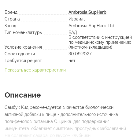
Бренд
Ambrosia SupHerb
Страна
Израиль
Завод
Ambrosia SupHerb Ltd.
Тип номенклатуры
БАД
В соответствии с инструкцией
по медицинскому применению
Условие хранения
(листком-вкладышем)
Срок годности
30.09.2027
Требуется рецепт
нет
Показать все характеристики
Описание
Самбук Кид рекомендуется в качестве биологически
активной добавки к пище - дополнительного источника
полифенолов, витамина С, цинка, для поддержания
иммунитета, облегчает симптомы простудных заболеваний.
Не содержит сахара, со вкусом клубники.