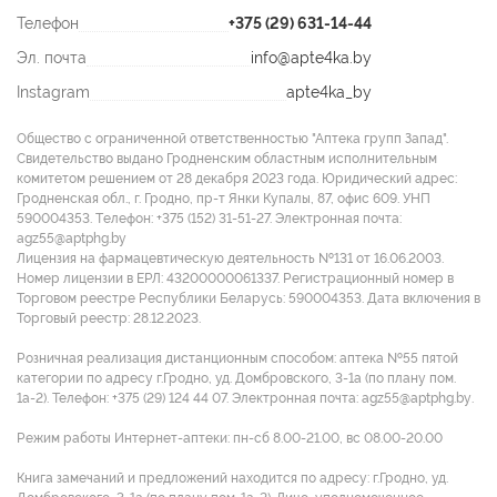
Телефон
+375 (29) 631-14-44
Эл. почта
info@apte4ka.by
Instagram
apte4ka_by
Общество с ограниченной ответственностью "Аптека групп Запад".
Свидетельство выдано Гродненским областным исполнительным
комитетом решением от 28 декабря 2023 года. Юридический адрес:
Гродненская обл., г. Гродно, пр-т Янки Купалы, 87, офис 609. УНП
590004353. Tелефон: +375 (152) 31-51-27. Электронная почта:
agz55@aptphg.by
Лицензия на фармацевтическую деятельность №131 от 16.06.2003.
Номер лицензии в ЕРЛ: 43200000061337. Регистрационный номер в
Торговом реестре Республики Беларусь: 590004353. Дата включения в
Торговый реестр: 28.12.2023.
Розничная реализация дистанционным способом: аптека №55 пятой
категории по адресу г.Гродно, уд. Домбровского, 3-1а (по плану пом.
1а-2). Телефон: +375 (29) 124 44 07. Электронная почта: agz55@aptphg.by.
Режим работы Интернет-аптеки: пн-сб 8.00-21.00, вс 08.00-20.00
Книга замечаний и предложений находится по адресу: г.Гродно, уд.