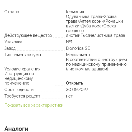
Страна
Германия
Одуванчика трава+Хвоща
трава+Алтея корни+Ромашки
цветки+Дуба кора+Ореха
грецкого
Действующее вещество
листья+Тысячелистника трава
Упаковка
№1
Завод
Bionorica SE
Тип номенклатуры
Медикамент
В соответствии с инструкцией
по медицинскому применению
Условие хранения
(листком-вкладышем)
Инструкция по
медицинскому
применению
Открыть
Срок годности
30.09.2027
Требуется рецепт
нет
Показать все характеристики
Аналоги