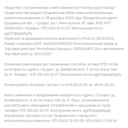
Общество с ограниченной ответственностью "Аптека групп Запад".
Свидетельство выдано Гродненским областным исполнительным
комитетом решением от 28 декабря 2023 года. Юридический адрес:
Гродненская обл., г. Гродно, пр-т Янки Купалы, 87, офис 609. УНП
590004353. Tелефон: +375 (152) 31-51-27. Электронная почта:
agz55@aptphg.by
Лицензия на фармацевтическую деятельность №131 от 16.06.2003.
Номер лицензии в ЕРЛ: 43200000061337. Регистрационный номер в
Торговом реестре Республики Беларусь: 590004353. Дата включения в
Торговый реестр: 28.12.2023.
Розничная реализация дистанционным способом: аптека №55 пятой
категории по адресу г.Гродно, уд. Домбровского, 3-1а (по плану пом.
1а-2). Телефон: +375 (29) 124 44 07. Электронная почта: agz55@aptphg.by.
Режим работы Интернет-аптеки: пн-сб 8.00-21.00, вс 08.00-20.00
Книга замечаний и предложений находится по адресу: г.Гродно, уд.
Домбровского, 3-1а (по плану пом. 1а-2). Лицо, уполномоченное
рассматривать обращения потребителей о нарушении их прав:
телефон:+375 (29) 124 44 07, электронная почта: agz55@aptphg.by
Управление торговли и услуг Гродненского городского
исполнительного комитета +375 (0152) 73-55-08 +375 (0152) 73-56-19