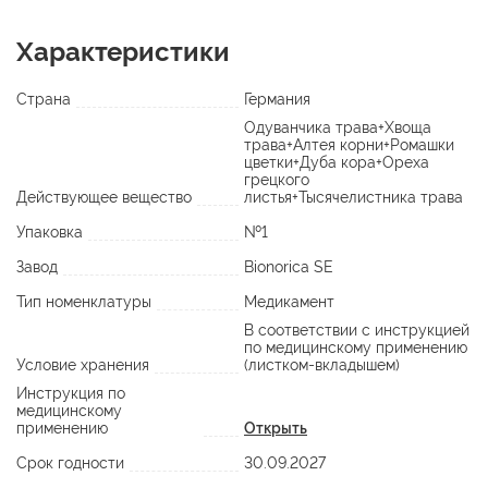
Характеристики
Страна
Германия
Одуванчика трава+Хвоща
трава+Алтея корни+Ромашки
цветки+Дуба кора+Ореха
грецкого
Действующее вещество
листья+Тысячелистника трава
Упаковка
№1
Завод
Bionorica SE
Тип номенклатуры
Медикамент
В соответствии с инструкцией
по медицинскому применению
Условие хранения
(листком-вкладышем)
Инструкция по
медицинскому
применению
Открыть
Срок годности
30.09.2027