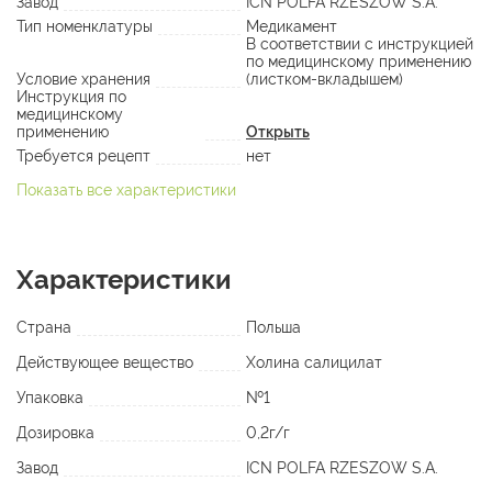
Завод
ICN POLFA RZESZOW S.A.
Тип номенклатуры
Медикамент
В соответствии с инструкцией
по медицинскому применению
Условие хранения
(листком-вкладышем)
Инструкция по
медицинскому
применению
Открыть
Требуется рецепт
нет
Показать все характеристики
Характеристики
Страна
Польша
Действующее вещество
Холина салицилат
Упаковка
№1
Дозировка
0,2г/г
Завод
ICN POLFA RZESZOW S.A.