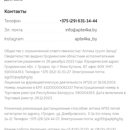
Контакты
Телефон
+375 (29) 631-14-44
Эл. почта
info@apte4ka.by
Instagram
apte4ka_by
Общество с ограниченной ответственностью "Аптека групп Запад".
Свидетельство выдано Гродненским областным исполнительным
комитетом решением от 28 декабря 2023 года. Юридический адрес:
Гродненская обл., г. Гродно, пр-т Янки Купалы, 87, офис 609. УНП
590004353. Tелефон: +375 (152) 31-51-27. Электронная почта:
agz55@aptphg.by
Лицензия на фармацевтическую деятельность №131 от 16.06.2003.
Номер лицензии в ЕРЛ: 43200000061337. Регистрационный номер в
Торговом реестре Республики Беларусь: 590004353. Дата включения в
Торговый реестр: 28.12.2023.
Розничная реализация дистанционным способом: аптека №55 пятой
категории по адресу г.Гродно, уд. Домбровского, 3-1а (по плану пом.
1а-2). Телефон: +375 (29) 124 44 07. Электронная почта: agz55@aptphg.by.
Режим работы Интернет-аптеки: пн-сб 8.00-21.00, вс 08.00-20.00