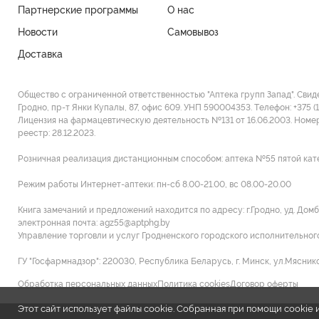
Партнерские программы
О нас
Новости
Самовывоз
Доставка
Общество с ограниченной ответственностью "Аптека групп Запад". Свид
Гродно, пр-т Янки Купалы, 87, офис 609. УНП 590004353. Tелефон: +375 (
Лицензия на фармацевтическую деятельность №131 от 16.06.2003. Номе
реестр: 28.12.2023.
Розничная реализация дистанционным способом: аптека №55 пятой категори
Режим работы Интернет-аптеки: пн-сб 8.00-21.00, вс 08.00-20.00
Книга замечаний и предложений находится по адресу: г.Гродно, уд. Домб
электронная почта: agz55@aptphg.by
Управление торговли и услуг Гродненского городского исполнительного к
ГУ "Госфармнадзор": 220030, Республика Беларусь, г. Минск, ул.Мясников
Обработка персональных данных
Политика cookies
Договор оферты
Этот сайт использует файлы cookie. Собранная при помощи cooki