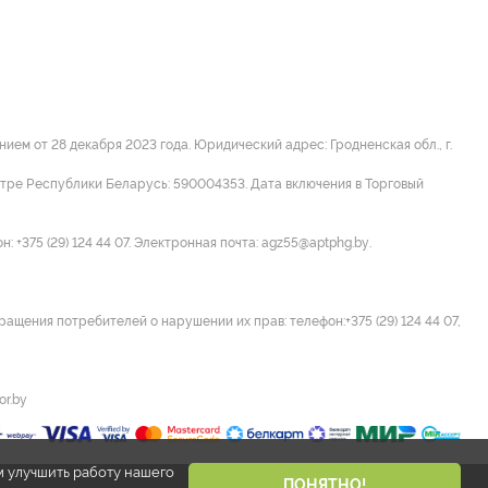
м от 28 декабря 2023 года. Юридический адрес: Гродненская обл., г.
стре Республики Беларусь: 590004353. Дата включения в Торговый
 +375 (29) 124 44 07. Электронная почта: agz55@aptphg.by.
ращения потребителей о нарушении их прав: телефон:+375 (29) 124 44 07,
or.by
м улучшить работу нашего
ПОНЯТНО!