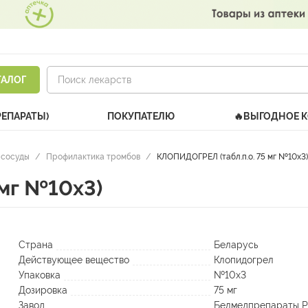
ТАЛОГ
РЕПАРАТЫ)
ПОКУПАТЕЛЮ
🔥ВЫГОДНОЕ 
 сосуды
/
Профилактика тромбов
/
КЛОПИДОГРЕЛ (табл.п.о. 75 мг №10х3)
 мг №10х3)
Страна
Беларусь
Действующее вещество
Клопидогрел
Упаковка
№10х3
Дозировка
75 мг
Завод
Белмедпрепараты 