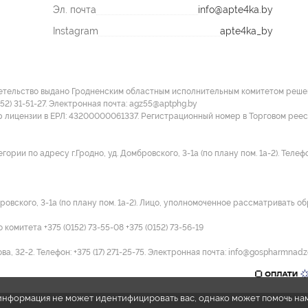
Эл. почта
info@apte4ka.by
Instagram
apte4ka_by
етельство выдано Гродненским областным исполнительным комитетом решение
152) 31-51-27. Электронная почта: agz55@aptphg.by
р лицензии в ЕРЛ: 43200000061337. Регистрационный номер в Торговом рее
и по адресу г.Гродно, уд. Домбровского, 3-1а (по плану пом. 1а-2). Телефон:
ровского, 3-1а (по плану пом. 1а-2). Лицо, уполномоченное рассматривать об
омитета +375 (0152) 73-55-08 +375 (0152) 73-56-19
а, 32-2. Телефон: +375 (17) 271-25-75. Электронная почта: info@gospharmnadz
e информация не может идентифицировать вас, однако может помочь на