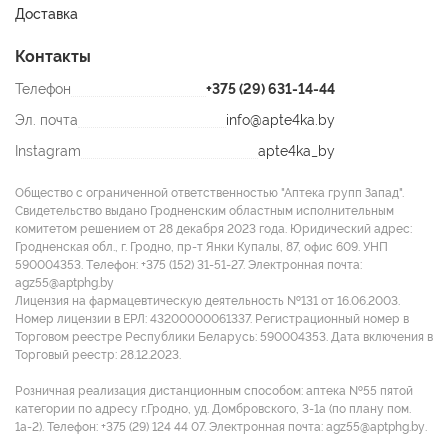
Доставка
Контакты
Телефон
+375 (29) 631-14-44
Эл. почта
info@apte4ka.by
Instagram
apte4ka_by
Общество с ограниченной ответственностью "Аптека групп Запад".
Свидетельство выдано Гродненским областным исполнительным
комитетом решением от 28 декабря 2023 года. Юридический адрес:
Гродненская обл., г. Гродно, пр-т Янки Купалы, 87, офис 609. УНП
590004353. Tелефон: +375 (152) 31-51-27. Электронная почта:
agz55@aptphg.by
Лицензия на фармацевтическую деятельность №131 от 16.06.2003.
Номер лицензии в ЕРЛ: 43200000061337. Регистрационный номер в
Торговом реестре Республики Беларусь: 590004353. Дата включения в
Торговый реестр: 28.12.2023.
Розничная реализация дистанционным способом: аптека №55 пятой
категории по адресу г.Гродно, уд. Домбровского, 3-1а (по плану пом.
1а-2). Телефон: +375 (29) 124 44 07. Электронная почта: agz55@aptphg.by.