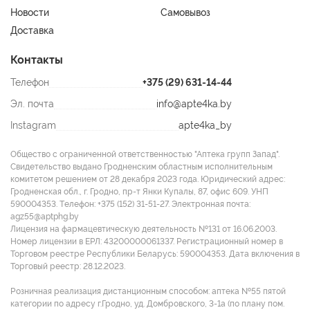
Новости
Самовывоз
Доставка
Контакты
Телефон
+375 (29) 631-14-44
Эл. почта
info@apte4ka.by
Instagram
apte4ka_by
Общество с ограниченной ответственностью "Аптека групп Запад".
Свидетельство выдано Гродненским областным исполнительным
комитетом решением от 28 декабря 2023 года. Юридический адрес:
Гродненская обл., г. Гродно, пр-т Янки Купалы, 87, офис 609. УНП
590004353. Tелефон: +375 (152) 31-51-27. Электронная почта:
agz55@aptphg.by
Лицензия на фармацевтическую деятельность №131 от 16.06.2003.
Номер лицензии в ЕРЛ: 43200000061337. Регистрационный номер в
Торговом реестре Республики Беларусь: 590004353. Дата включения в
Торговый реестр: 28.12.2023.
Розничная реализация дистанционным способом: аптека №55 пятой
категории по адресу г.Гродно, уд. Домбровского, 3-1а (по плану пом.