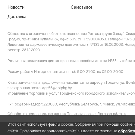
Новости
Самовывоз
Доставка
Общество с ограниченной ответственностью "Аптека групп Запад". Свид
Гродно, пр-т Янки Купалы, 87, офис 609. УНП 590004353. Tелефон: +375 (
Лицензия на фармацевтическую деятельность №131 от 16.06.2003. Номе
реестр: 28.12.2023.
Розничная реализация дистанционным способом: аптека №55 пятой категори
Режим работы Интернет-аптеки: пн-сб 8.00-21.00, вс 08.00-20.00
Книга замечаний и предложений находится по адресу: г.Гродно, уд. Домб
электронная почта: agz55@aptphg.by
Управление торговли и услуг Гродненского городского исполнительного к
ГУ "Госфармнадзор": 220030, Республика Беларусь, г. Минск, ул.Мясников
Обработка персональных данных
Политика cookies
Договор оферты
Этот сайт использует файлы cookie. Собранная при помощи cooki
2026 © ООО "Аптека групп Запад"
сайта. Продолжая использовать сайт, вы даете согласие на
обработк