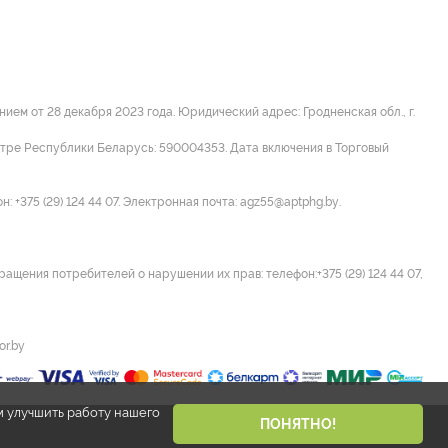
м от 28 декабря 2023 года. Юридический адрес: Гродненская обл., г.
стре Республики Беларусь: 590004353. Дата включения в Торговый
 +375 (29) 124 44 07. Электронная почта: agz55@aptphg.by.
ращения потребителей о нарушении их прав: телефон:+375 (29) 124 44 07,
or.by
м улучшить работу нашего
ПОНЯТНО!
Разработано Narisuemvse.by