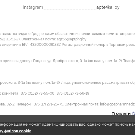
Instagram
apte4ka_by
етельство выдано Гродненским областным исполнительным комитетом решение
152) 31-51-27. Электронная почта: agz55@aptphg.by
р лицензии в ЕРЛ: 43200000061337. Регистрационный номер в Торговом рее
и по адресу г.Гродно, уд. Домбровского, 3-1а (по плану пом. 1а-2). Телефон:
ровского, 3-1а (по плану пом. 1а-2). Лицо, уполномоченное рассматривать об
омитета +375 (0152) 73-55-08 +375 (0152) 73-56-19
а, 32-2. Телефон: +375 (17) 271-25-75. Электронная почта: info@gospharmnadz
e информация не может идентифицировать вас, однако может помочь на
у файлов cookie
.