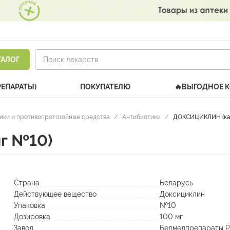
ТАЛОГ
РЕПАРАТЫ)
ПОКУПАТЕЛЮ
🔥ВЫГОДНОЕ 
ики и противопротозойные средства
/
Антибиотики
/
ДОКСИЦИКЛИН (кап
г №10)
Страна
Беларусь
Действующее вещество
Доксициклин
Упаковка
№10
Дозировка
100 мг
Завод
Белмедпрепараты 