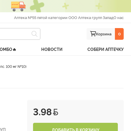
Аптека №55 пятой категории ООО Аптека групп Запад
О нас
Корзина
0
КОМБО🔥
НОВОСТИ
СОБЕРИ АПТЕЧКУ
с. 100 мг №10)
3.98
РУП
ДОБАВИТЬ В КОРЗИНУ