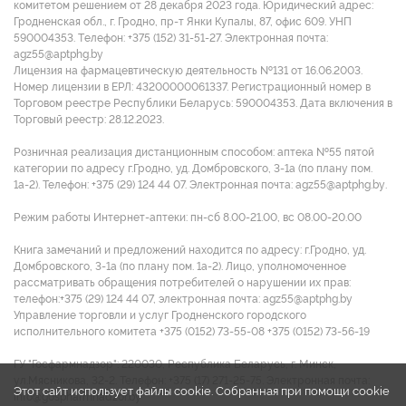
комитетом решением от 28 декабря 2023 года. Юридический адрес:
Гродненская обл., г. Гродно, пр-т Янки Купалы, 87, офис 609. УНП
590004353. Tелефон: +375 (152) 31-51-27. Электронная почта:
agz55@aptphg.by
Лицензия на фармацевтическую деятельность №131 от 16.06.2003.
Номер лицензии в ЕРЛ: 43200000061337. Регистрационный номер в
Торговом реестре Республики Беларусь: 590004353. Дата включения в
Торговый реестр: 28.12.2023.
Розничная реализация дистанционным способом: аптека №55 пятой
категории по адресу г.Гродно, уд. Домбровского, 3-1а (по плану пом.
1а-2). Телефон: +375 (29) 124 44 07. Электронная почта: agz55@aptphg.by.
Режим работы Интернет-аптеки: пн-сб 8.00-21.00, вс 08.00-20.00
Книга замечаний и предложений находится по адресу: г.Гродно, уд.
Домбровского, 3-1а (по плану пом. 1а-2). Лицо, уполномоченное
рассматривать обращения потребителей о нарушении их прав:
телефон:+375 (29) 124 44 07, электронная почта: agz55@aptphg.by
Управление торговли и услуг Гродненского городского
исполнительного комитета +375 (0152) 73-55-08 +375 (0152) 73-56-19
ГУ "Госфармнадзор": 220030, Республика Беларусь, г. Минск,
ул.Мясникова, 32-2. Телефон: +375 (17) 271-25-75. Электронная почта:
Этот сайт использует файлы cookie. Собранная при помощи cookie
info@gospharmnadzor.by