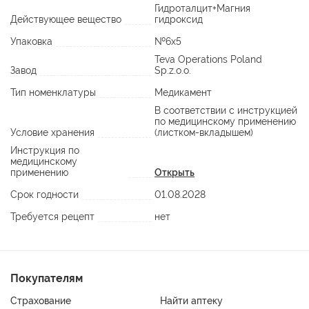
Гидроталцит+Магния
Действующее вещество
гидроксид
Упаковка
№6х5
Teva Operations Poland
Завод
Sp.z.o.o.
Тип номенклатуры
Медикамент
В соответствии с инструкцией
по медицинскому применению
Условие хранения
(листком-вкладышем)
Инструкция по
медицинскому
применению
Открыть
Срок годности
01.08.2028
Требуется рецепт
нет
Покупателям
Страхование
Найти аптеку