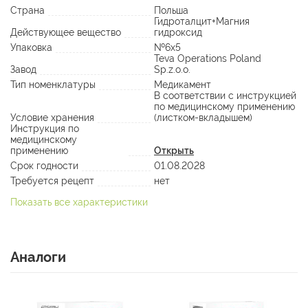
Страна
Польша
Гидроталцит+Магния
Действующее вещество
гидроксид
Упаковка
№6х5
Teva Operations Poland
Завод
Sp.z.o.o.
Тип номенклатуры
Медикамент
В соответствии с инструкцией
по медицинскому применению
Условие хранения
(листком-вкладышем)
Инструкция по
медицинскому
применению
Открыть
Срок годности
01.08.2028
Требуется рецепт
нет
Показать все характеристики
Аналоги