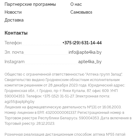
Партнерские программы
О нас
Новости
Самовывоз
Доставка
Контакты
Телефон
+375 (29) 631-14-44
Эл. почта
info@apte4ka.by
Instagram
apte4ka_by
Общество с ограниченной ответственностью "Аптека групп Запад".
Свидетельство выдано Гродненским областным исполнительным
комитетом решением от 28 декабря 2023 года. Юридический адрес:
Гродненская обл., г. Гродно, пр-т Янки Купалы, 87, офис 609. УНП
590004353. Tелефон: +375 (152) 31-51-27. Электронная почта:
agz55@aptphg.by
Лицензия на фармацевтическую деятельность №131 от 16.06.2003.
Номер лицензии в ЕРЛ: 43200000061337. Регистрационный номер в
Торговом реестре Республики Беларусь: 590004353. Дата включения в
Торговый реестр: 28.12.2023.
Розничная реализация дистанционным способом: аптека №55 пятой