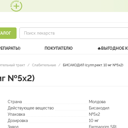
ТАЛОГ
РЕПАРАТЫ)
ПОКУПАТЕЛЮ
🔥ВЫГОДНОЕ 
тельный тракт
/
Слабительные
/
БИСАКОДИЛ (супп.рект. 10 мг №5х2)
мг №5х2)
Страна
Молдова
Действующее вещество
Бисакодил
Упаковка
№5х2
Дозировка
10 мг
Завод
Farmaprim SRL