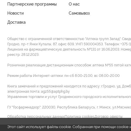
Партнерские программы
О нас
Новости
Самовывоз
Доставка
Общество с ограниченной ответственностью "Аптека групп Запад". Свид
Гродно, пр-т Янки Купалы, 87, офис 609. УНП 590004353. Tелефон: +375 (
Лицензия на фармацевтическую деятельность №131 от 16.06.2003. Номе
реестр: 28.12.2023.
Розничная реализация дистанционным способом: аптека №55 пятой категори
Режим работы Интернет-аптеки: пн-сб 8.00-21.00, вс 08.00-20.00
Книга замечаний и предложений находится по адресу: г.Гродно, уд. Домб
электронная почта: agz55@aptphg.by
Управление торговли и услуг Гродненского городского исполнительного к
ГУ "Госфармнадзор": 220030, Республика Беларусь, г. Минск, ул.Мясников
Обработка персональных данных
Политика cookies
Договор оферты
Этот сайт использует файлы cookie. Собранная при помощи cooki