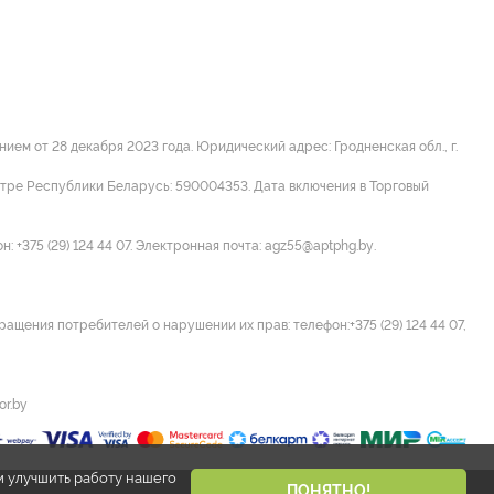
м от 28 декабря 2023 года. Юридический адрес: Гродненская обл., г.
стре Республики Беларусь: 590004353. Дата включения в Торговый
 +375 (29) 124 44 07. Электронная почта: agz55@aptphg.by.
ращения потребителей о нарушении их прав: телефон:+375 (29) 124 44 07,
or.by
м улучшить работу нашего
ПОНЯТНО!