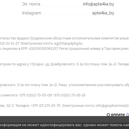
Эл. почта
info@apte4ka.by
Instagram
apte4ka_by
етельство выдано Гродненским областным исполнительным комитетом решение
152) 31-51-27. Электронная почта: agz55@aptphg.by
р лицензии в ЕРЛ: 43200000061337. Регистрационный номер в Торговом рее
и по адресу г.Гродно, уд. Домбровского, 3-1а (по плану пом. 1а-2). Телефон:
ровского, 3-1а (по плану пом. 1а-2). Лицо, уполномоченное рассматривать об
омитета +375 (0152) 73-55-08 +375 (0152) 73-56-19
а, 32-2. Телефон: +375 (17) 271-25-75. Электронная почта: info@gospharmnadz
e информация не может идентифицировать вас, однако может помочь на