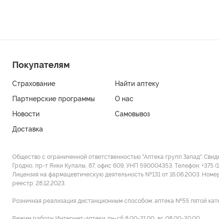
Покупателям
Страхование
Найти аптеку
Партнерские программы
О нас
Новости
Самовывоз
Доставка
Общество с ограниченной ответственностью "Аптека групп Запад". Свид
Гродно, пр-т Янки Купалы, 87, офис 609. УНП 590004353. Tелефон: +375 (
Лицензия на фармацевтическую деятельность №131 от 16.06.2003. Номе
реестр: 28.12.2023.
Розничная реализация дистанционным способом: аптека №55 пятой категори
Режим работы Интернет-аптеки: пн-сб 8.00-21.00, вс 08.00-20.00