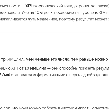
еременности —
ХГЧ
(хорионический гонадотропин человека)
ые недели. Уже на 10‑й день, после зачатия, уровень ХГЧ
накапливается чуть медленнее, поэтому результат может з
итр (мМЕ/мл).
Чем меньше это число, тем раньше можно
рацию ХГЧ от
10 мМЕ/мл
— они способны показать резуль
Е/мл
) становятся информативными с первых дней задержк
 порцию мочи нужно собрать в чистую емкость, опустить 