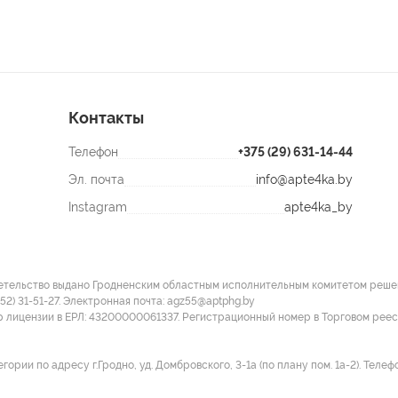
Контакты
Телефон
+375 (29) 631-14-44
Эл. почта
info@apte4ka.by
Instagram
apte4ka_by
етельство выдано Гродненским областным исполнительным комитетом решение
152) 31-51-27. Электронная почта: agz55@aptphg.by
р лицензии в ЕРЛ: 43200000061337. Регистрационный номер в Торговом рее
и по адресу г.Гродно, уд. Домбровского, 3-1а (по плану пом. 1а-2). Телефон: