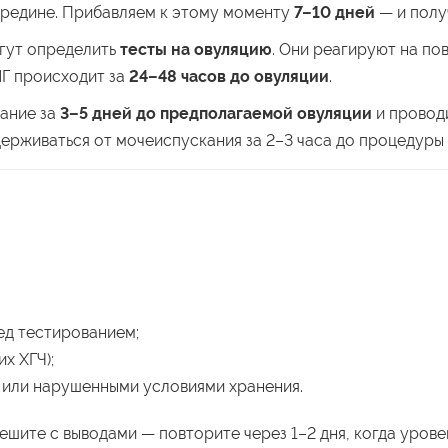
середине. Прибавляем к этому моменту
7–10 дней
— и полу
огут определить
тесты на овуляцию
. Они реагируют на п
ЛГ происходит за
24–48 часов до овуляции
.
вание за
3–5 дней до предполагаемой овуляции
и проводи
держиваться от мочеиспускания за 2–3 часа до процедуры 
ед тестированием;
х ХГЧ);
 или нарушенными условиями хранения.
пешите с выводами — повторите через 1–2 дня, когда уров