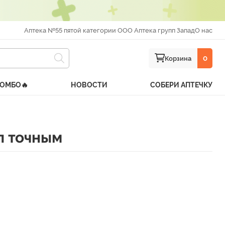
Аптека №55 пятой категории ООО Аптека групп Запад
О нас
Корзина
0
КОМБО🔥
НОВОСТИ
СОБЕРИ АПТЕЧКУ
ыл точным