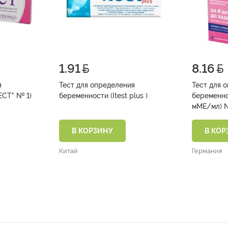
1.91
8.16
я
Тест для определения
Тест для 
беременности ("ВВ-ТЕСТ" № 1)
беременности (Itest plus )
беременно
мМ
В КОРЗИНУ
В КОР
Китай
Германия