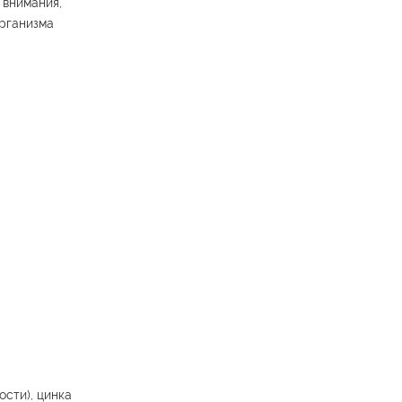
 внимания,
организма
ости), цинка