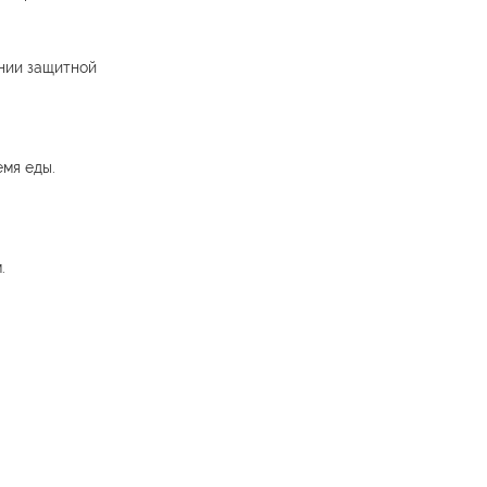
ании защитной
емя еды.
.