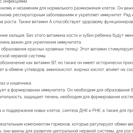
с инфекциями.
анизма и незаменим для нормального размножения клеток. Он важ
анизма респираторным заболеваниям и укрепляет иммунитет. Ряд
на роста. Также витамин А способствует здоровому функциониро
ние кальция. Без этого витамина кости и зубки ребенка будут ме
очень важен для укрепления иммунитета.
 образования красных кровяных телец). Этот витамин стимулирует
еской нервной системы.
обозначение как витамин B7, но также он имеет исторически при
ет в обмене углеводов, аминокислот, жирных кислот, влияет на со
лаз и кишечника.
ует в формировании иммунитета. Он необходим для образования б
ительность, защищает печень, необходим для формирования костей
а и поддержания новых клеток, синтеза ДНК и РНК, а также для 
обязательным компонентом гормонов, которые регулируют обмен ве
, они важны для развития центральной нервной системы, для рос