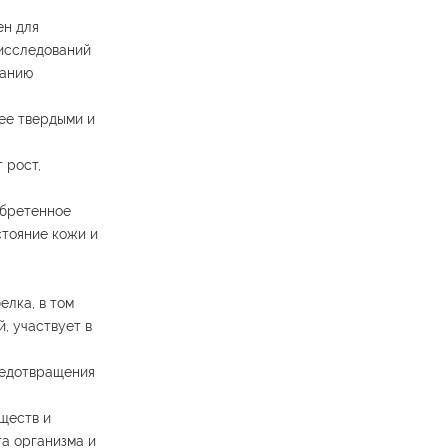
ен для
 исследований
ванию
нее твердыми и
 рост,
обретенное
стояние кожи и
елка, в том
, участвует в
предотвращения
ществ и
та организма и