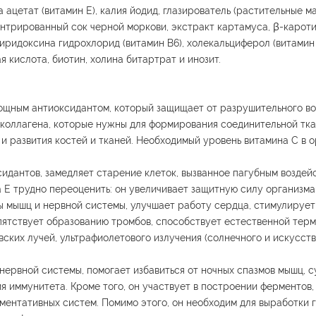
ацетат (витамин Е), калия йодид, глазирователь (растительные ма
нтрированный сок черной моркови, экстракт картамуса, β-кароти
пиридоксина гидрохлорид (витамин В6), холекальциферол (витамин
я кислота, биотин, холина битартрат и инозит.
мощным антиоксидантом, который защищает от разрушительного во
околлагена, которые нужны для формирования соединительной тк
и развития костей и тканей. Необходимый уровень витамина С в 
сидантов, замедляет старение клеток, вызванное пагубным воздей
 Е трудно переоценить: он увеличивает защитную силу организма
ы мышц и нервной системы, улучшает работу сердца, стимулирует
пятствует образованию тромбов, способствует естественной тер
ских лучей, ультрафиолетового излучения (солнечного и искусств
нервной системы, помогает избавиться от ночных спазмов мышц, с
 иммунитета. Кроме того, он участвует в построении ферментов,
ентативных систем. Помимо этого, он необходим для выработки г