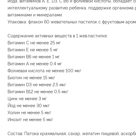
йода, витаминов А, Е, D3, С В6 и фолиевой кислоты, обладае
интеллектуальному развитию ребенка, поддержке организма р
витаминами и минералами.
Упаковка: флакон 60 жевательных пастилок с фруктовым аром
Содержание активных веществ в 1 жев.пастилке:
Витамин С не менее 25 мг
Витамин Е не менее 5 мг
Витамин В6 не менее 1 мг
Витамин А не менее 0,4 мг
Фолиевая кислота не менее 100 мкг
Биотин не менее 15 мкг
Витамин D3 не менее 2,5 мкг
Витамин B12 не менее 0,5 мкг
Цинк не менее 3 мг
Йод не менее 30 мкг
Холин не менее 5 мкг
Инозит не менее 5 мкг
Состав: Патока крахмальная, сахар, желатин пищевой, аскорби