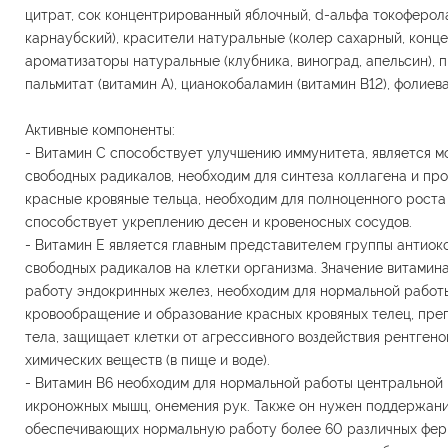
цитрат, сок концентрированный яблочный, d-альфа токоферола 
карнаубский), красители натуральные (колер сахарный, конце
ароматизаторы натуральные (клубника, виноград, апельсин), 
пальмитат (витамин А), цианокобаламин (витамин В12), фолиева
Активные компоненты:
- Витамин С способствует улучшению иммунитета, является 
свободных радикалов, необходим для синтеза коллагена и пр
красные кровяные тельца, необходим для полноценного роста 
способствует укреплению десен и кровеносных сосудов.
- Витамин Е является главным представителем группы антиок
свободных радикалов на клетки организма. Значение витамина
работу эндокринных желез, необходим для нормальной работ
кровообращение и образование красных кровяных телец, пре
тела, защищает клетки от агрессивного воздействия рентгенов
химических веществ (в пище и воде).
- Витамин В6 необходим для нормальной работы центральной 
икроножных мышц, онемения рук. Также он нужен поддержания
обеспечивающих нормальную работу более 60 различных ферм