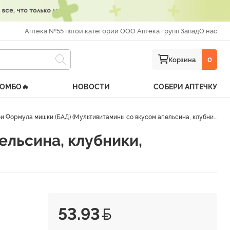
Аптека №55 пятой категории ООО Аптека групп Запад
О нас
Корзина
0
КОМБО🔥
НОВОСТИ
СОБЕРИ АПТЕЧКУ
 Формула мишки (БАД) (Мультивитамины со вкусом апельсина, клубники, винограда жев. пастилки 2 г №60)
ельсина, клубники,
53.93