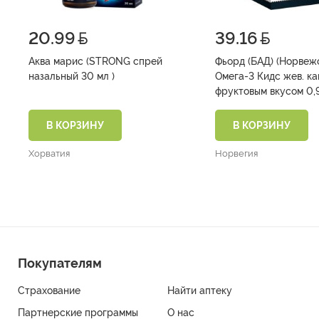
20.99
39.16
Аква марис (STRONG спрей
Фьорд (БАД) (Норвеж
назальный 30 мл )
Омега-3 Кидс жев. ка
В КОРЗИНУ
В КОРЗИНУ
Хорватия
Норвегия
Покупателям
Страхование
Найти аптеку
Партнерские программы
О нас