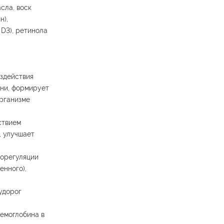
сла, воск
н),
 D3), ретинола
здействия
ани, формирует
организме
ствием
, улучшает
морегуляции
енного),
удорог
емоглобина в