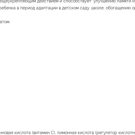
т общеукрепляющим действием и способствует: улучшению памяти и
ебенка в период адаптации в детском саду, школе, обогащению 
атом.
новая кислота (витамин С), лимонная кислота (регулятор кислотн