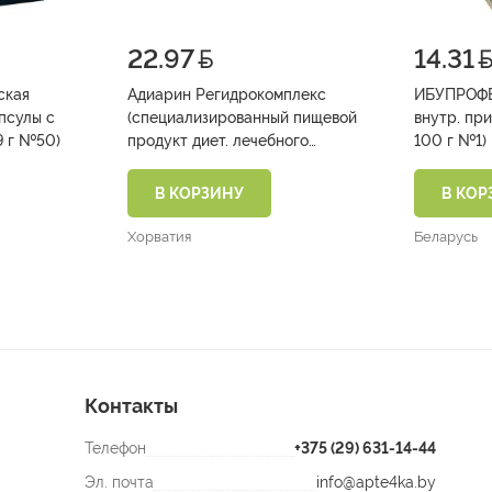
22.97
14.31
ская
Адиарин Регидрокомплекс
ИБУПРОФЕ
псулы с
(специализированный пищевой
внутр. пр
фруктовым вкусом 0,9 г №50)
продукт диет. лечебного
100 г №1)
питания д/детей с первых дней
жизни и взрослых саше №10)
В КОРЗИНУ
В КОР
Хорватия
Беларусь
Контакты
Телефон
+375 (29) 631-14-44
Эл. почта
info@apte4ka.by