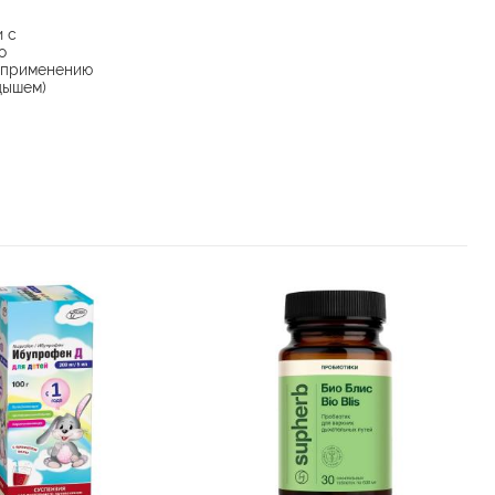
и с
о
 применению
дышем)