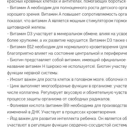
красных кровяных клетках и антителах, помогающих бороться 
- Витамин А необходим для полноценного роста детского орг
хорошего зрения. Витамин А повышает сопротивляемость орг
показал, что витамин А является мощным стимулятором гормо
щитовидной железы.
- Витамин D3 участвует в минеральном обмене, влияя на усвое
более хрупкими, а их развитие нарушится. Витамин D3 также 
- Витамин В12 необходим для нормального кроветворения (для
благоприятно влияет на состояние центральной и периферич
- Биотин представляет собой витамин, имеющий официальное 
название витамин H (широко не используется). Биотин участву
функции нервной системы.
- Инозит важен для роста клеток в головном мозге, оболочки г
- Цинк выполняет многообразные функции в организме: участв
числе коллагена. Регулирует вкусовую и обонятельную чувств
процессе защиты организма от свободных радикалов.
- Фолиевая кислота (витамин В9) необходима для производств
изменений в ДНК. Участвует в процессах кроветворения.
- Йод важен для развития интеллекта ребенка. Он является 
участвуют в регуляции функции сердечно-сосудистой системы